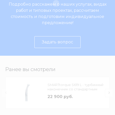
Подробно расскажем о наших услугах, видах
работ и типовых проектах, рассчитаем
стоимость и подготовим индивидуальное
предложение!
Задать вопрос
Ранее вы смотрели
SMARTtorque S619 L - турбинный
наконечник со стандартным
размером головки, с
22 900 руб.
подсветкой