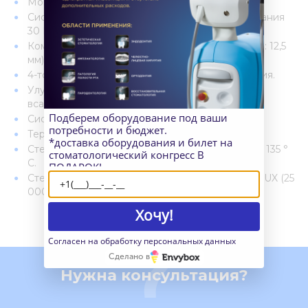
Мощность 16 Вт при давлении всего 2,8 бар.
Система кнопочного зажима KaVo (сила удержания
30 Н).
Компактный корпус головки (высота: 14,5 мм / Ø: 12,5
мм).
4-точечный спрей для оптимального охлаждения.
Улучшенный механизм блокировки обратного
всасывания.
Подберем оборудование под ваши
Система соединения KaVo MULTIflex.
потребности и бюджет.
Термодезинфекция.
*доставка оборудования и билет на
Стерилизация в автоклаве при температуре до 135 °
стоматологический конгресс В
C.
ПОДАРОК!
Стеклянный волоконно-оптический световод LUX (25
000 люкс).
Хочу!
Согласен на обработку персональных данных
Сделано в
Нужна консультация?