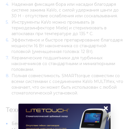
Надежная фиксация бора или насадки благодаря
системе зажима KaVo, с силой удержания цанги до
30 Н - отсутствие ослабления или соскальзывания.
Инструменты KaVo можно промывать (в
термодезинфекторе Miele) и стерилизовать в
автоклавах при температуре до 135 ° C.
Эффективное и быстрое препарирование благодаря
мощности 16 Вт наконечника со стандартной
головкой (уменьшенная головка: 12 Вт).
Керамические подшипники для турбинных
наконечников со стандартными и миниатюрными
головками.
Полная совместимость. SMARTtorque совместим со
всеми системами с соединением KaVo MULTIflex, что
означает, что он может быть использован с любой
стоматологической установкой.
×
Технические характеристики:
Бесшумная работа (65 дБ (A)).