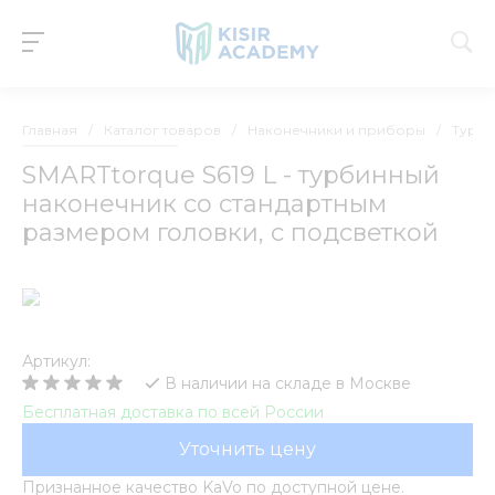
Главная
/
Каталог товаров
/
Наконечники и приборы
/
Турби
SMARTtorque S619 L - турбинный
наконечник со стандартным
размером головки, с подсветкой
Артикул:
В наличии на складе в Москве
Бесплатная доставка по всей России
Уточнить цену
Признанное качество KaVo по доступной цене.