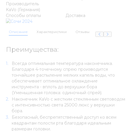
Производитель
KaVo (Германия)
Способы оплаты
Доставка
Описание
Характеристики
Отзывы
Преимущества:
Всегда оптимальная температура наконечника.
Благодаря 4-точечному спрею производится
тончайшее распыление мелких капель воды, что
обеспечивает оптимальное охлаждение
инструмента - вплоть до верхушки бора
(Уменьшенная головка: одиночный спрей).
Наконечник KaVo с жестким стеклянным световодом
с интенсивностью света 25000 люкс у верхушки
бора.
Безопасный, беспрепятственный доступ ко всем
квадрантам полости рта благодаря идеальным
размерам головки.