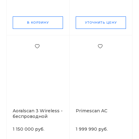
В КОРЗИНУ
УТОЧНИТЬ ЦЕНУ
Aoralscan 3 Wireless -
Primescan AC
беспроводной
интраоральный
сканер
1 150 000 руб.
1 999 990 руб.