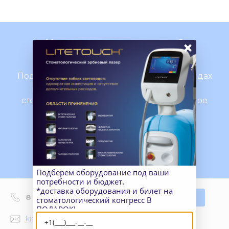
Нужна консультация?
×
Подробно расскажем о наших услугах, видах
работ и типовых проектах, рассчитаем
стоимость и подготовим индивидуальное
предложение!
Задать вопрос
Подберем оборудование под ваши
потребности и бюджет.
*доставка оборудования и билет на
8 (800) 350 07 32
Заказать звонок
стоматологический конгресс В
ПОДАРОК!
kisiracademy@gmail.com