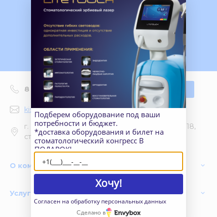
предложение!
Задать вопрос
8 (800) 350 07 32
Заказать звонок
kisiracademy@gmail.com
Подберем оборудование под ваши
потребности и бюджет.
г. Москва - пункт выдачи, Леснорядский пер., 18,
*доставка оборудования и билет на
стр. 1
стоматологический конгресс В
ПОДАРОК!
О компании
Хочу!
Услуги
Согласен на обработку персональных данных
Сделано в