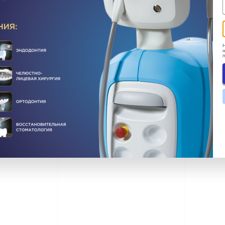
Н
н
Рекомендуем
Рекоме
печати
Accufab-L4D
Phrozen
3D-при
стомат
ладе в Москве
В наличии на складе в Москве
В нали
вка по всей России
Бесплатная доставка по всей России
Бесплатн