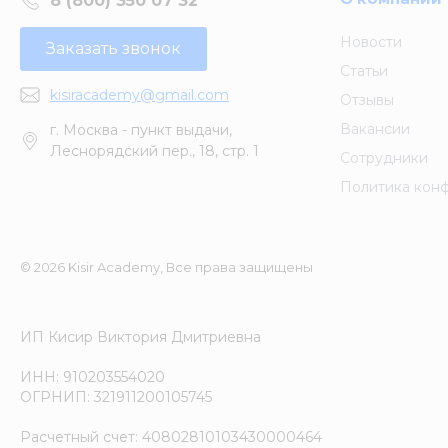
8 (800) 350 07 32
Новости
Заказать звонок
Статьи
kisiracademy@gmail.com
Отзывы
Вакансии
г. Москва - пункт выдачи,
Леснорядский пер., 18, стр. 1
Сотрудники
Политика кон
© 2026 Kisir Academy, Все права защищены
ИП Кисир Виктория Дмитриевна
ИНН: 910203554020
ОГРНИП: 321911200105745
Расчетный счет: 40802810103430000464