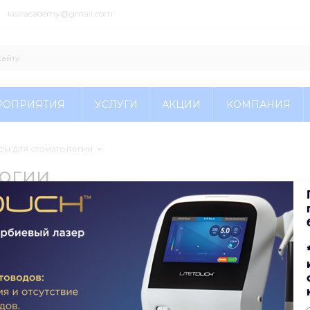
kisiracademy@gmail.com
РОПРИЯТИЯ
УСЛУГИ
АКЦИИ
КОМПАНИЯ
ры для стоматологии
логии