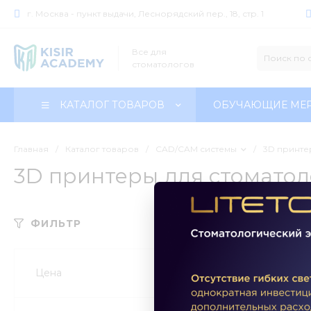
г. Москва - пункт выдачи, Леснорядский пер., 18, стр. 1
Все для
стоматологов
КАТАЛОГ ТОВАРОВ
ОБУЧАЮЩИЕ МЕ
Главная
/
Каталог товаров
/
CAD/CAM системы
/
3D принте
3D принтеры для стомато
ФИЛЬТР
Цена