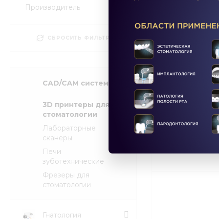
Производитель
СБРОСИТЬ ФИЛЬТР
CAD/CAM системы
3D принтеры для
Комплект 3D 
стоматологии
Лабораторные
В наличии на ск
сканеры
Бесплатная доста
Печи
зуботехнические
Фрезеры для
стоматологии
Гнатология