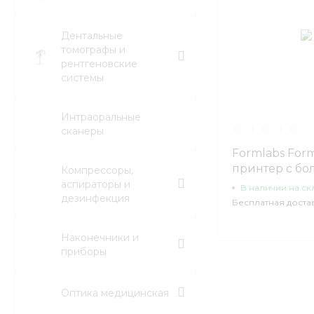
Дентальные
томографы и
рентгеновские
системы
Интраоральные
сканеры
Formlabs Form
принтер с б
Компрессоры,
областью пос
аспираторы и
В наличии на ск
дезинфекция
Бесплатная доста
Наконечники и
приборы
Оптика медицинская