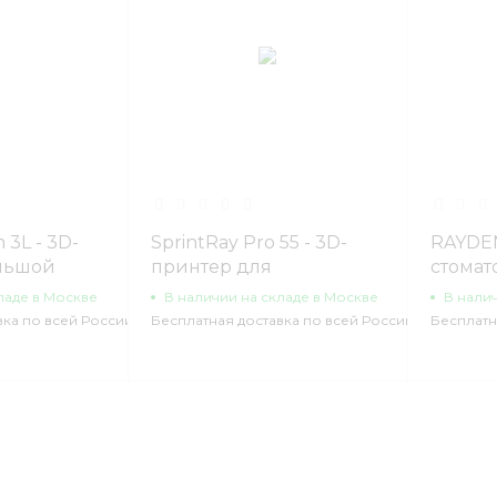
 3L - 3D-
SprintRay Pro 55 - 3D-
RAYDEN
ольшой
принтер для
стомат
троения
стоматологии
настол
ладе в Москве
В наличии на складе в Москве
В нали
c техн
вка по всей России
Бесплатная доставка по всей России
Бесплатн
печати