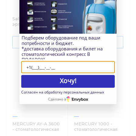
Salli Swing Fit -
Salli Twin Ergorest
эргономичный стул
with Stretching
врача-стоматолога, с
Support -
механизмом качания
эргономичный стул
Подберем оборудование под ваши
и регулировкой
врача-стоматолога
УТОЧНИТЬ ЦЕНУ
УТОЧНИТЬ ЦЕНУ
потребности и бюджет.
расстояния между
для работы с
*доставка оборудования и билет на
половинками
микроскопом
стоматологический конгресс В
сиденья
ПОДАРОК!
Хочу!
Согласен на обработку персональных данных
Сделано в
MERCURY AY-A 3600
MERCURY 1000 -
- стоматологическая
стоматологическая
установка
установка