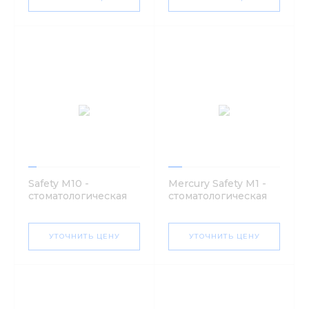
Safety M10 -
Mercury Safety M1 -
стоматологическая
стоматологическая
установка с верхней
установка
подачей
инструментов
УТОЧНИТЬ ЦЕНУ
УТОЧНИТЬ ЦЕНУ