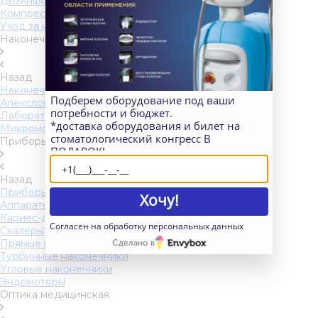
Дезинфекция и стерилизация
Компрессоры
Уход за наконечниками
Наконечники и приборы
Назад
Наконечники и приборы
Подберем оборудование под ваши
Апекслокаторы
потребности и бюджет.
Лабораторные моторы и турбины
*доставка оборудования и билет на
Микромоторы
стоматологический конгресс В
Приборы для диагностики, чистки и отбеливания
ПОДАРОК!
Назад
Приборы для диагностики, чистки и отбеливания
Хочу!
Аппараты Air Flow и порошки
Кариес-детекторы
Согласен на обработку персональных данных
Скалеры
Прямые наконечники
Сделано в
Турбинные наконечники
Угловые наконечники
Эндомоторы
Оптика медицинская