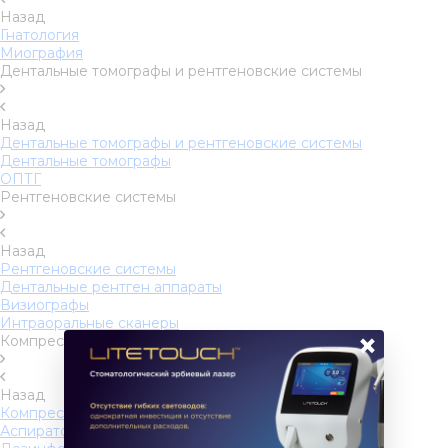
Назад
Гнатология
Миография
Дентальные томографы и рентгеновские системы
Назад
Дентальные томографы и рентгеновские системы
Дентальные томографы
ОПТГ
Рентгеновские системы
Назад
Рентгеновские системы
Дентальные рентген аппараты
Визиографы
Интраоральные сканеры
×
Компрессоры, аспираторы и дезинфекция
Назад
Компрессоры, аспираторы и дезинфекция
Аспираторы