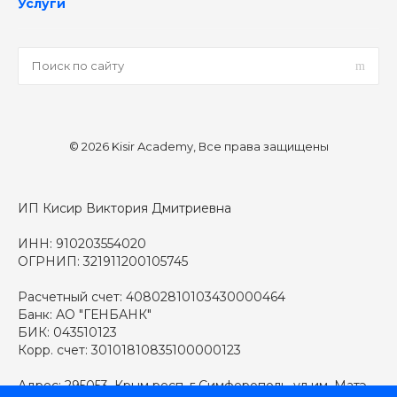
Услуги
© 2026 Kisir Academy, Все права защищены
ИП Кисир Виктория Дмитриевна
ИНН: 910203554020
ОГРНИП: 321911200105745
Расчетный счет: 40802810103430000464
Банк: АО "ГЕНБАНК"
БИК: 043510123
Корр. счет: 30101810835100000123
Адрес: 295053, Крым респ, г Симферополь, ул им. Матэ