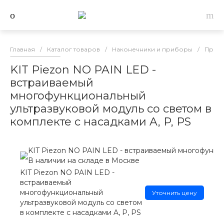
Главная
/
Каталог товаров
/
Наконечники и приборы
/
Прибо
KIT Piezon NO PAIN LED -
встраиваемый
многофункциональный
ультразвуковой модуль со светом в
комплекте с насадками A, P, PS
KIT Piezon NO PAIN LED - встраиваемый многофункци
В наличии на складе в Москве
KIT Piezon NO PAIN LED -
встраиваемый
многофункциональный
Уточнить цену
ультразвуковой модуль со светом
в комплекте с насадками A, P, PS