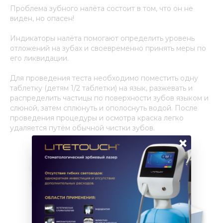
Проблема зубного налёта состоит в том, что он не
виден, но опасен!
Индикаторы налёта помогают определить уровень
отложений на зубах и своевременно принять меры по
его ликвидации.
Для проведения теста необходимо поместить одну
таблетку (детям 1/2 таблетки) на язык, разжевать и
распределить частицы по поверхности зубов языком и
слюной, затем сплюнуть и ополоснуть водой. После
проведения процедуры и осмотра краска легко
удаляется путём обычной чистки зубов.
×