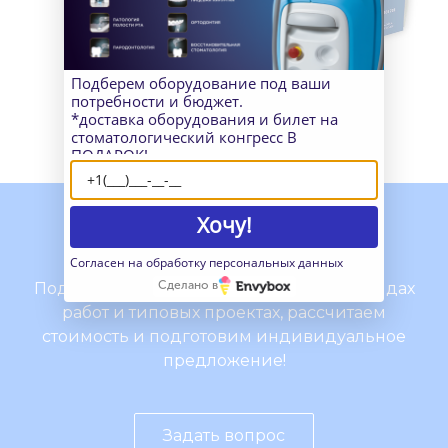
Подберем оборудование под ваши
потребности и бюджет.
*доставка оборудования и билет на
стоматологический конгресс В
ПОДАРОК!
Хочу!
Нужна консультация?
Согласен на обработку персональных данных
Сделано в
Подробно расскажем о наших услугах, видах
работ и типовых проектах, рассчитаем
стоимость и подготовим индивидуальное
предложение!
Задать вопрос