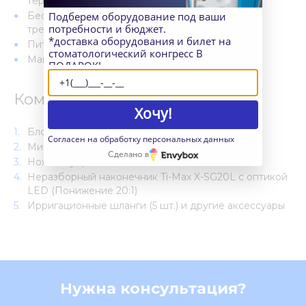
термодезинфекции
Подберем оборудование под ваши
Бесщеточная конструкция микромотора, не
потребности и бюджет.
требующая ухода
*доставка оборудования и билет на
Питание: AC120В или 230В, 50/60Гц
стоматологический конгресс В
Максимальная мощность насоса: 75 мл/мин
ПОДАРОК!
Комплектация:
Хочу!
Блок управления без функции записи данных
Согласен на обработку персональных данных
Микромотор SGL70M с оптикой
Сделано в
Ножное управление FC-78
Неразборный наконечник Ti-Max X-SG20L с оптикой
LED (Понижение 20:1)
Ирригационные шланги (5 шт.) и другие аксессуары
Нужна консультация?