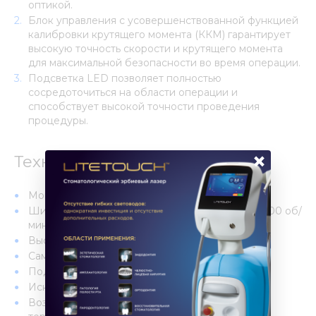
оптикой.
Блок управления с усовершенствованной функцией
калибровки крутящего момента (ККМ) гарантирует
высокую точность скорости и крутящего момента
для максимальной безопасности во время операции.
Подсветка LED позволяет полностью
сосредоточиться на области операции и
способствует высокой точности проведения
процедуры.
×
Технические характеристики:
Мощный крутящий момент (до 80 Н･см)
Широкий диапазон скоростей (от 200 до 40 000 об/
мин)
Высокая точность крутящего момента
Самый легкий и компактный микромотор
Подсветка LED (более 32 000 Люкс)
Исключительная надежность
Возможность автоклавирования и