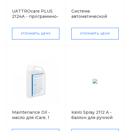
UATTROcare PLUS
Система
2124А - программно-
автоматической
управляемый
чистки и смазки
прибор для чистки,
наконечников NSK
смазки и ухода за
iCare
УТОЧНИТЬ ЦЕНУ
УТОЧНИТЬ ЦЕНУ
четырьмя
наконечниками
одновременно
Maintenance Oil -
KaVo Spray 2112 A -
масло для iCare, 1
баллон для ручной
литр
чистки, смазки и
ухода за