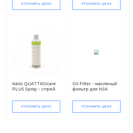
наконечниками,
УТОЧНИТЬ ЦЕНУ
УТОЧНИТЬ ЦЕНУ
турбинами и
воздушными
моторами KaVo
KaVo QUATTROcare
Oil Filter - масляный
PLUS Spray - спрей
фильтр для NSK
для
Care3 Plus и iCare (12
автоматизированного
шт. в комплекте)
ухода за
УТОЧНИТЬ ЦЕНУ
УТОЧНИТЬ ЦЕНУ
наконечниками в
аппарате
QUATTROcare PLUS,
500 мл